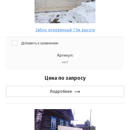
ткатные
ровли
Забор деревянный 1,5м высота
Добавить к сравнению
Артикул:
нет
Цена по запросу
Подробнее