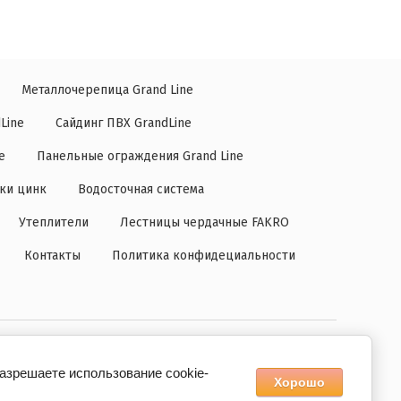
Металлочерепица Grand Line
Line
Сайдинг ПВХ GrandLine
е
Панельные ограждения Grand Line
дки цинк
Водосточная система
Утеплители
Лестницы чердачные FAKRO
Контакты
Политика конфидециальности
Мегагрупп.ру
разрешаете использование cookie-
Хорошо