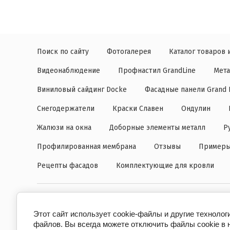
Поиск по сайту
Фотогалерея
Каталог товаров и
Видеонаблюдение
Профнастил GrandLine
Мета
Виниловый сайдинг Docke
Фасадные панели Grand 
Снегодержатели
Краски Славен
Ондулин
Жалюзи на окна
Доборные элементы металл
Р
Профилированная мембрана
Отзывы
Примеры
Рецепты фасадов
Комплектующие для кровли
Действует © 2010 АвангардСтройМеталл
Этот сайт использует cookie-файлы и другие технолог
файлов. Вы всегда можете отключить файлы cookie в 