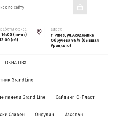
0
руб.
 работы офиса
адрес
- 16:00 (пн-пт)
г. Ржев, ул.Академика
13:00 (сб)
Обручева 96/9 (бывшая
Урицкого)
ОКНА ПВХ
тник GrandLine
е панели Grand Line
Сайдинг Ю-Пласт
ски Славен
Ондулин
Изоспан