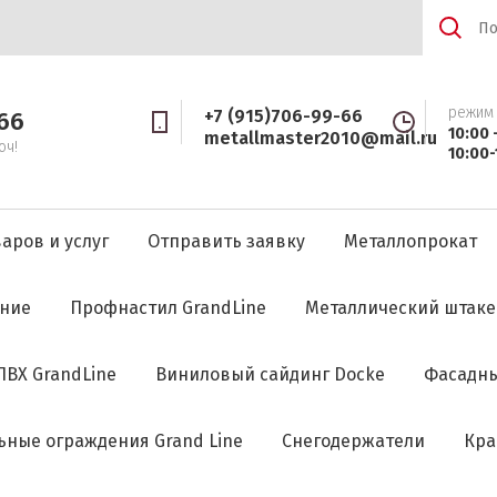
режим
+7 (915)706-99-66
66
10:00 
metallmaster2010@mail.ru
юч!
10:00-
варов и услуг
Отправить заявку
Металлопрокат
ние
Профнастил GrandLine
Металлический штаке
ПВХ GrandLine
Виниловый сайдинг Docke
Фасадны
ьные ограждения Grand Line
Снегодержатели
Кра