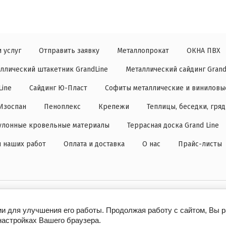
 услуг
Отправить заявку
Металлопрокат
ОКНА ПВХ
ллический штакетник GrandLine
Металлический сайдинг Grand
Line
Сайдинг Ю-Пласт
Софиты металлические и виниловы
Изоспан
Пеноплекс
Крепежи
Теплицы, беседки, гря
улонные кровельные материалы
Террасная доска Grand Line
 наших работ
Оплата и доставка
О нас
Прайс-листы
ии для улучшения его работы. Продолжая работу с сайтом, Вы 
настройках Вашего браузера.