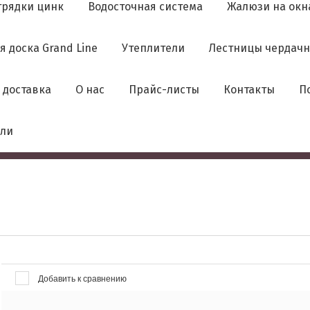
грядки цинк
Водосточная система
Жалюзи на окн
я доска Grand Line
Утеплители
Лестницы чердачн
 доставка
О нас
Прайс-листы
Контакты
П
вли
Добавить к сравнению